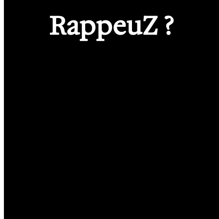
RappeuZ ?
L’hexagone compte énormément de rap
talentueuses mais, celles-ci sont trop no
dans l’ombre ou ne sont pas assez mises 
C’est pour cela que ,
Call Me Femcee
a dé
place le dispositif
RappeuZ
, et d’aller a
artistes à travers le territoire dans le c
national. L’objectif est de trouver de nou
permettre à toutes les candidates de se 
regards des professionnel-les tout en aya
développer leur carrière.