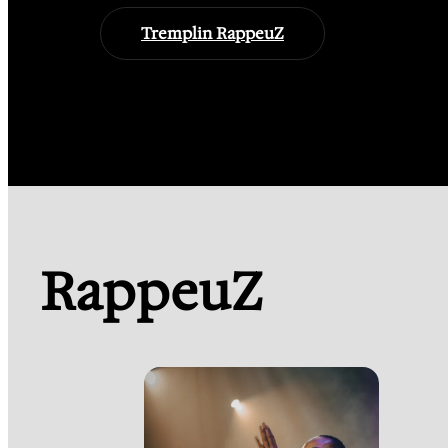
Tremplin RappeuZ
RappeuZ