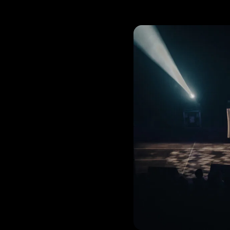
peuses
mbreuses à rester
en avant.
cidé de mettre en
uditionner ces
adre d’un tremplin
veaux talents et
confronter aux
nt la possibilité de